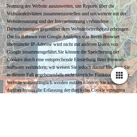
Nutzung der Website auszuwerten, um Reports über die
Websiteaktivitäten zusammenzustellen und um weitere mit der
Websitenutzung und der Internetnutzung verbundene
Dienstleistungen gegenüber dem Websitebetreiber zu erbringen.
Die im Rahmen von Google Analytics von Ihrem Browser
übermittelte IP-Adresse wird nicht mit anderen Daten von
Google zusammengeführt.Sie können die Speicherung der
Cookies durch eine entsprechende Einstellung Ihrer Browser-
Software verhindern; wir weisen Sie jedoch darauf hin, dass Sie
in diesem Fall gegebenenfalls nicht sämtliche Funktionen dieser
Website vollumfänglich werden nutzen können. Sie können
darüber hinaus die Erfassung der durch das Cookie erzeugten
und auf Ihre Nutzung der Website bezogenen Daten (inkl. Ihrer
IP-Adresse) an Google sowie die Verarbeitung dieser Daten
durch Google verhindern, indem Sie das unter dem folgenden
Link verfügbare Browser-Plugin herunterladen und installieren:
http://tools.google.com/dlpage/gaoptout?hl=de