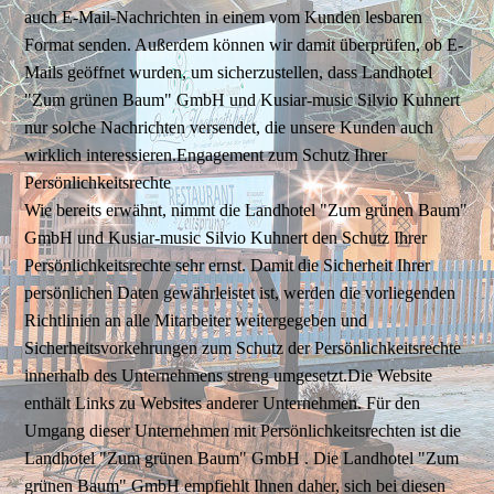
auch E-Mail-Nachrichten in einem vom Kunden lesbaren
Format senden. Außerdem können wir damit überprüfen, ob E-
Mails geöffnet wurden, um sicherzustellen, dass Landhotel
"Zum grünen Baum" GmbH und Kusiar-music Silvio Kuhnert
nur solche Nachrichten versendet, die unsere Kunden auch
wirklich interessieren.Engagement zum Schutz Ihrer
Persönlichkeitsrechte
Wie bereits erwähnt, nimmt die Landhotel "Zum grünen Baum"
GmbH und Kusiar-music Silvio Kuhnert den Schutz Ihrer
Persönlichkeitsrechte sehr ernst. Damit die Sicherheit Ihrer
persönlichen Daten gewährleistet ist, werden die vorliegenden
Richtlinien an alle Mitarbeiter weitergegeben und
Sicherheitsvorkehrungen zum Schutz der Persönlichkeitsrechte
innerhalb des Unternehmens streng umgesetzt.Die Website
enthält Links zu Websites anderer Unternehmen. Für den
Umgang dieser Unternehmen mit Persönlichkeitsrechten ist die
Landhotel "Zum grünen Baum" GmbH . Die Landhotel "Zum
grünen Baum" GmbH empfiehlt Ihnen daher, sich bei diesen