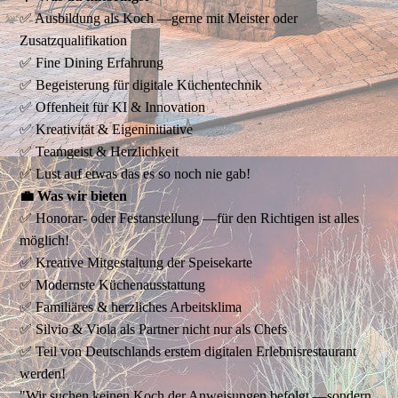
✅ Ausbildung als Koch —gerne mit Meister oder
Zusatzqualifikation
✅ Fine Dining Erfahrung
✅ Begeisterung für digitale Küchentechnik
✅ Offenheit für KI & Innovation
✅ Kreativität & Eigeninitiative
✅ Teamgeist & Herzlichkeit
✅ Lust auf etwas das es so noch nie gab!
💼 Was wir bieten
✅ Honorar- oder Festanstellung —für den Richtigen ist alles
möglich!
✅ Kreative Mitgestaltung der Speisekarte
✅ Modernste Küchenausstattung
✅ Familiäres & herzliches Arbeitsklima
✅ Silvio & Viola als Partner nicht nur als Chefs
✅ Teil von Deutschlands erstem digitalen Erlebnisrestaurant
werden!
"Wir suchen keinen Koch der Anweisungen befolgt —sondern