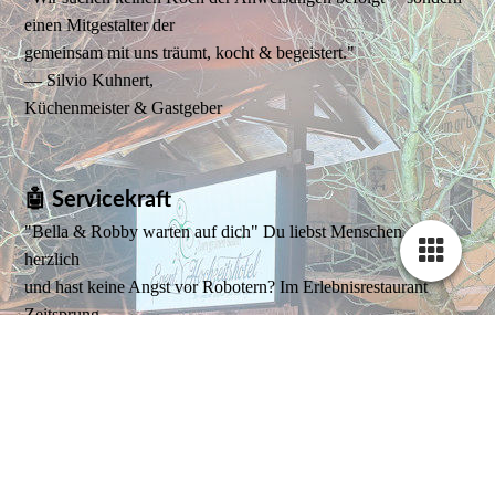
einen Mitgestalter der
gemeinsam mit uns träumt, kocht & begeistert."
— Silvio Kuhnert,
Küchenmeister & Gastgeber
🤖 Servicekraft
"Bella & Robby warten auf dich" Du liebst Menschen, bist
herzlich
und hast keine Angst vor Robotern? Im Erlebnisrestaurant
Zeitsprung
arbeitest du Seite an Seite mit unseren Servicerobotern Bella &
Robby —
ein Team das es so nur bei uns gibt.
✅ Herzlichkeit & Gastfreundschaft
✅ Offenheit für moderne Technik
✅ Flexibel für Freitag & Samstag