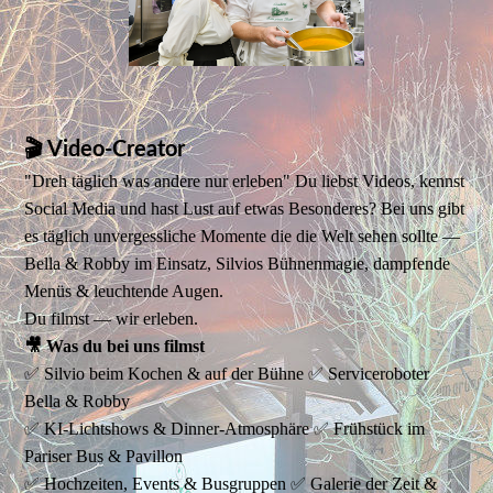
🎬 Video-Creator
"Dreh täglich was andere nur erleben" Du liebst Videos, kennst
Social Media und hast Lust auf etwas Besonderes? Bei uns gibt
es täglich unvergessliche Momente die die Welt sehen sollte —
Bella & Robby im Einsatz, Silvios Bühnenmagie, dampfende
Menüs & leuchtende Augen.
Du filmst — wir erleben.
🎥 Was du bei uns filmst
✅ Silvio beim Kochen & auf der Bühne ✅ Serviceroboter
Bella & Robby
✅ KI-Lichtshows & Dinner-Atmosphäre ✅ Frühstück im
Pariser Bus & Pavillon
✅ Hochzeiten, Events & Busgruppen ✅ Galerie der Zeit &