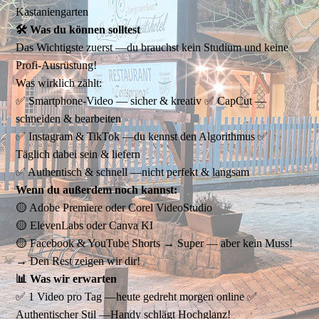
Kastaniengarten
🛠️ Was du können solltest
Das Wichtigste zuerst —du brauchst kein Studium und keine
Profi-Ausrüstung!
Was wirklich zählt:
✅ Smartphone-Video — sicher & kreativ ✅ CapCut —
schneiden & bearbeiten
✅ Instagram & TikTok —du kennst den Algorithmus ✅
Täglich dabei sein & liefern
✅ Authentisch & schnell —nicht perfekt & langsam
Wenn du außerdem noch kannst:
🟡 Adobe Premiere oder Corel VideoStudio
🟡 ElevenLabs oder Canva KI
🟡 Facebook & YouTube Shorts → Super — aber kein Muss!
→ Den Rest zeigen wir dir!
📊 Was wir erwarten
✅ 1 Video pro Tag —heute gedreht morgen online ✅
Authentischer Stil —Handy schlägt Hochglanz!