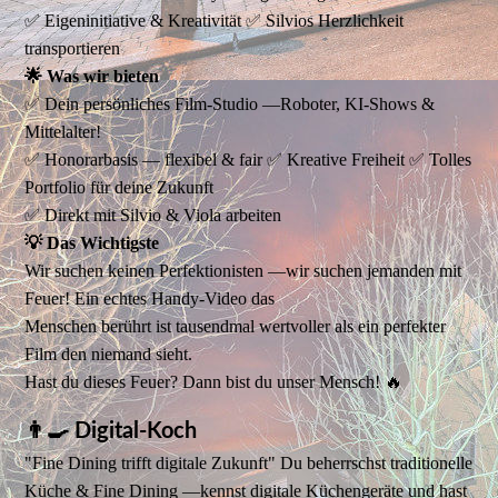
✅ Eigeninitiative & Kreativität ✅ Silvios Herzlichkeit
transportieren
🌟 Was wir bieten
✅ Dein persönliches Film-Studio —Roboter, KI-Shows &
Mittelalter!
✅ Honorarbasis — flexibel & fair ✅ Kreative Freiheit ✅ Tolles
Portfolio für deine Zukunft
✅ Direkt mit Silvio & Viola arbeiten
💡 Das Wichtigste
Wir suchen keinen Perfektionisten —wir suchen jemanden mit
Feuer! Ein echtes Handy-Video das
Menschen berührt ist tausendmal wertvoller als ein perfekter
Film den niemand sieht.
Hast du dieses Feuer? Dann bist du unser Mensch! 🔥
👨‍🍳 Digital-Koch
"Fine Dining trifft digitale Zukunft" Du beherrschst traditionelle
Küche & Fine Dining —kennst digitale Küchengeräte und hast