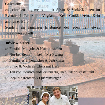
Geschichte
zu schreiben —gemeinsam mit Silvio & Viola Kuhnert im
Eventhotel Taltitz im Vogtland. Kein Großkonzern. Kein
anonymes Büro.
Sondern ein familiärer Erlebnisort der jeden Tag etwas
Besonderes schafft
💼Wie wir arbeiten
✅ Flexible Minijobs & Honorarstellen
✅ Nur bei Bedarf — kein fixer Zwang
✅ Familiäres & herzliches Arbeitsklima
✅ Silvio & Viola als Chefs mit Herz
✅ Teil von Deutschlands erstem digitalen Erlebnisrestaurant
✅ Ideal für Rentner & Quereinsteiger