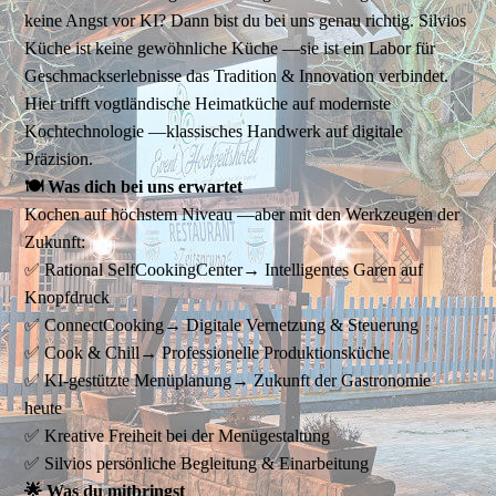
keine Angst vor KI? Dann bist du bei uns genau richtig. Silvios
Küche ist keine gewöhnliche Küche —sie ist ein Labor für
Geschmackserlebnisse das Tradition & Innovation verbindet.
Hier trifft vogtländische Heimatküche auf modernste
Kochtechnologie —klassisches Handwerk auf digitale
Präzision.
🍽️ Was dich bei uns erwartet
Kochen auf höchstem Niveau —aber mit den Werkzeugen der
Zukunft:
✅ Rational SelfCookingCenter→ Intelligentes Garen auf
Knopfdruck
✅ ConnectCooking→ Digitale Vernetzung & Steuerung
✅ Cook & Chill→ Professionelle Produktionsküche
✅ KI-gestützte Menüplanung→ Zukunft der Gastronomie
heute
✅ Kreative Freiheit bei der Menügestaltung
✅ Silvios persönliche Begleitung & Einarbeitung
🌟 Was du mitbringst