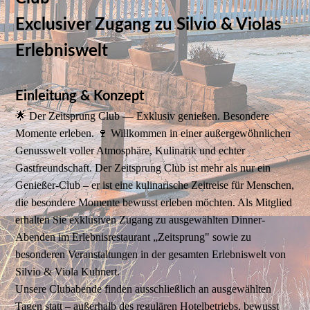
Exclusiver Zugang zu Silvio & Violas
Erlebniswelt
Einleitung & Konzept
🌟 Der Zeitsprung Club — Exklusiv genießen. Besondere
Momente erleben. 🍷 Willkommen in einer außergewöhnlichen
Genusswelt voller Atmosphäre, Kulinarik und echter
Gastfreundschaft. Der Zeitsprung Club ist mehr als nur ein
Genießer-Club – er ist eine kulinarische Zeitreise für Menschen,
die besondere Momente bewusst erleben möchten. Als Mitglied
erhalten Sie exklusiven Zugang zu ausgewählten Dinner-
Abenden im Erlebnisrestaurant „Zeitsprung" sowie zu
besonderen Veranstaltungen in der gesamten Erlebniswelt von
Silvio & Viola Kuhnert.
Unsere Clubabende finden ausschließlich an ausgewählten
Tagen statt – außerhalb des regulären Hotelbetriebs, bewusst