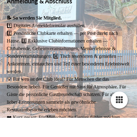
Anmeldung & Abschluss
📝 So werden Sie Mitglied.
1️⃣ Digitales Anmeldeformular ausfüllen.
2️⃣ Persönliche Clubkarte erhalten — per Post direkt nach
Hause. 3️⃣ Exklusive Clubinformationen erhalten —
Clubabende, Geheimveranstaltungen, Menüerlebnisse &
Sonderveranstaltungen. 4️⃣ Tisch reservieren & genießen —
Ankommen, eintauchen und Teil einer besonderen Erlebniswelt
werden.
💡 Für wen ist der Club ideal? Für Menschen die das
Besondere lieben. Für Genießer mit Sinn für Atmosphäre. Für
Gäste die persönliche Gastfreundschaft schätzen. Für alle die
lieber Erinnerungen sammeln als gewöhnliche
Restaurantbesuche erleben möchten.
❤️ Kurz gesagt: Für Menschen die Genuss fühlen möchten.
📣 Jetzt unverbindlich vormerken lassen — Die Mitgliederzahl
ist bewusst limitiert. Werden Sie Teil des Zeitsprung Clubs und