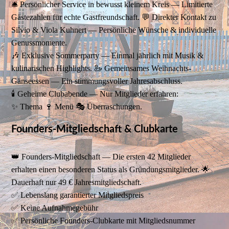
🛎️ Persönlicher Service in bewusst kleinem Kreis — Limitierte
Gästezahlen für echte Gastfreundschaft. 💬 Direkter Kontakt zu
Silvio & Viola Kuhnert — Persönliche Wünsche & individuelle
Genussmomente.
🎶 Exklusive Sommerparty — Einmal jährlich mit Musik &
kulinarischen Highlights. 🦢 Gemeinsames Weihnachts-
Gänseessen — Ein stimmungsvoller Jahresabschluss.
🕯️ Geheime Clubabende — Nur Mitglieder erfahren:
✨ Thema 🍷 Menü 🎭 Überraschungen.
Founders-Mitgliedschaft & Clubkarte
👑 Founders-Mitgliedschaft — Die ersten 42 Mitglieder
erhalten einen besonderen Status als Gründungsmitglieder. 🌟
Dauerhaft nur 49 € Jahresmitgliedschaft.
✅ Lebenslang garantierter Mitgliedspreis
✅ Keine Aufnahmegebühr
✅ Persönliche Founders-Clubkarte mit Mitgliedsnummer